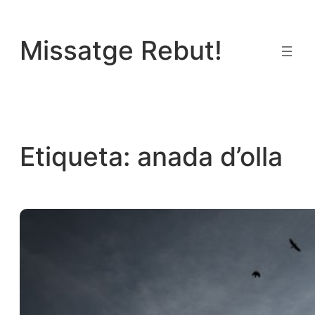
Vés
al
Missatge Rebut!
contingut
Etiqueta:
anada d’olla