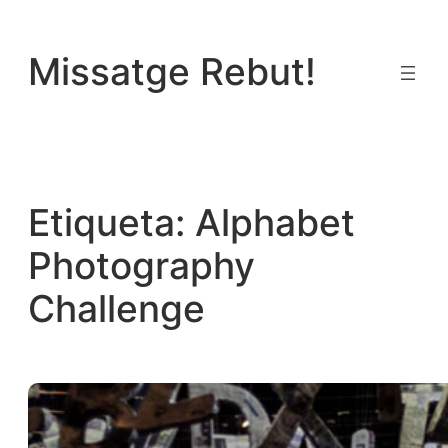
Vés
al
Missatge Rebut!
contingut
Etiqueta:
Alphabet
Photography
Challenge