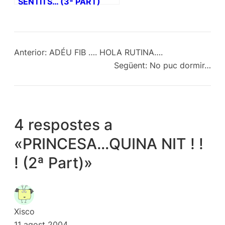
SENTITS… (3ª PART)
Anterior:
ADÉU FIB …. HOLA RUTINA….
Següent:
No puc dormir…
4 respostes a
«PRINCESA…QUINA NIT ! !
! (2ª Part)»
Xisco
11 agost 2004