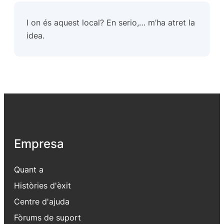
I on és aquest local? En serio,… m’ha atret la
idea.
Empresa
Quant a
Històries d'èxit
Centre d'ajuda
Fòrums de suport