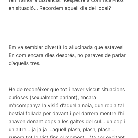
fem l’amor a distància? Respecte a com ficar-nos
en situació… Recordem aquell dia del local?
Em va semblar divertit lo al·lucinada que estaves!
En com encara dies després, no paraves de parlar
d’aquells tres.
He de reconèixer que tot i haver viscut situacions
curioses (sexualment parlant), encara
m’acompanya la visió d’aquella noia, que rebia tal
bestial follada per davant i pel darrera mentre l’hi
anaven donant cops a les galtes del cul… un cop i
un altre… ja ja ja …aquell plash, plash, plash…
supera tot lo vist fins el moment… Va ser excitant