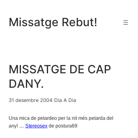
Vés
al
Missatge Rebut!
contingut
MISSATGE DE CAP
DANY.
31 desembre 2004
/
Dia A Dia
Una mica de petardeo per la nit més petarda del
any!
…
Stereosex
de postura69