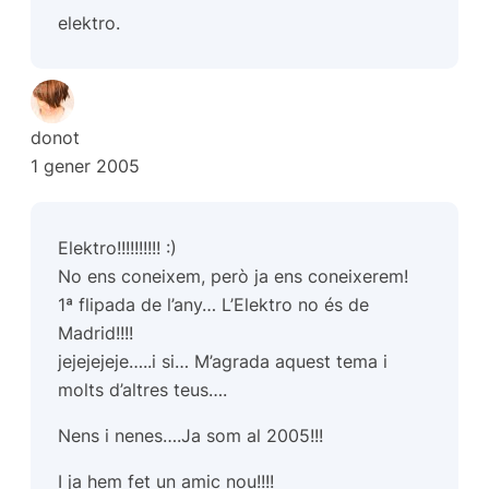
elektro.
donot
1 gener 2005
Elektro!!!!!!!!!! :)
No ens coneixem, però ja ens coneixerem!
1ª flipada de l’any… L’Elektro no és de
Madrid!!!!
jejejejeje…..i si… M’agrada aquest tema i
molts d’altres teus….
Nens i nenes….Ja som al 2005!!!
I ja hem fet un amic nou!!!!