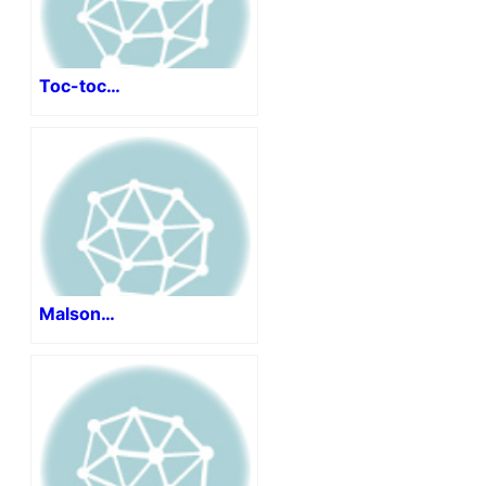
Toc-toc…
Malson…