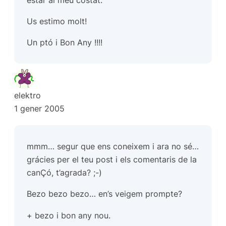
Us estimo molt!
Un ptó i Bon Any !!!!
elektro
1 gener 2005
mmm… segur que ens coneixem i ara no sé…
grácies per el teu post i els comentaris de la
canÇó, t’agrada? ;-)
Bezo bezo bezo… en’s veigem prompte?
+ bezo i bon any nou.