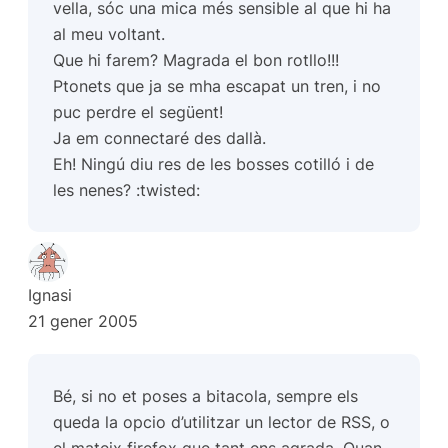
vella, sóc una mica més sensible al que hi ha
al meu voltant.
Que hi farem? Magrada el bon rotllo!!!
Ptonets que ja se mha escapat un tren, i no
puc perdre el següent!
Ja em connectaré des dallà.
Eh! Ningú diu res de les bosses cotilló i de
les nenes? :twisted:
Ignasi
21 gener 2005
Bé, si no et poses a bitacola, sempre els
queda la opcio d’utilitzar un lector de RSS, o
el mateix firefox que tant ens agrada. Quan