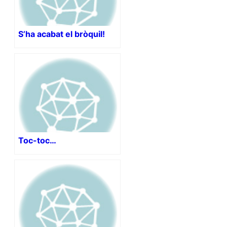
S’ha acabat el bròquil!
Toc-toc…