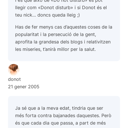
I es que això de «Do not disturb» es pot
llegir com «Donot disturb» i si Donot és el
teu nick… doncs queda lleig ;)
Has de fer menys cas d’aquestes coses de la
popularitat i la persecució de la gent,
aprofita la grandesa dels blogs i relativitzen
les miseries, t’anirà millor per la salut.
donot
21 gener 2005
Ja sé que a la meva edat, tindria que ser
més forta contra bajanades daquestes. Però
és que cada dia que passa, a part de més