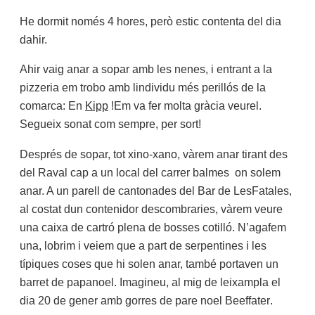
He dormit només 4 hores, però estic contenta del dia
dahir.
Ahir vaig anar a sopar amb les nenes, i entrant a la
pizzeria em trobo amb lindividu més perillós de la
comarca: En
Kipp
!Em va fer molta gràcia veurel.
Segueix sonat com sempre, per sort!
Després de sopar, tot xino-xano, vàrem anar tirant des
del Raval cap a un local del carrer balmes
on solem
anar. A un parell de cantonades del Bar de LesFatales,
al costat dun contenidor descombraries, vàrem veure
una caixa de cartró plena de bosses cotilló. N’agafem
una, lobrim i veiem que a part de serpentines i les
típiques coses que hi solen anar, també portaven un
barret de papanoel. Imagineu, al mig de leixampla el
dia 20 de gener amb gorres de pare noel Beeffater.