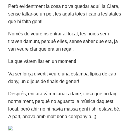
Però evidentment la cosa no va quedar aquí, la Clara,
sense tallar-se un pel, les agafa totes i cap a lesfatales
que hi falta gent!
Només de veure’ns entrar al local, les noies sem
tiraven damunt, perquè elles, sense saber que era, ja
van veure clar que era un regal.
La que vàrem liar en un moment!
Va ser força divertit veure una estampa típica de cap
dany, un dijous de finals de gener!
Després, encara vàrem anar a laire, cosa que no faig
normalment, perquè no aguanto la música daquest
local, però ahir no hi havia massa gent i shi estava bé.
A part, anava amb molt bona companyia. ;)