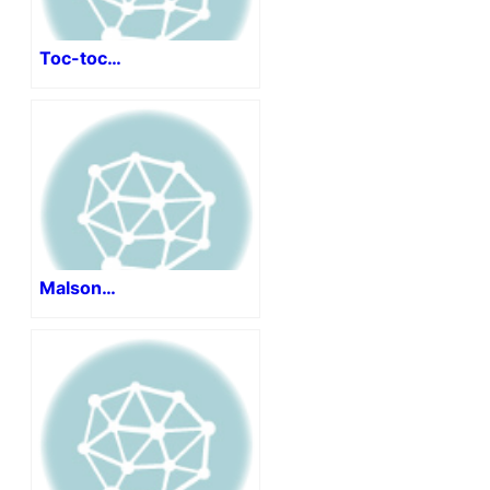
Toc-toc…
Malson…