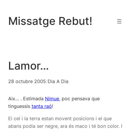
Vés
al
Missatge Rebut!
contingut
Lamor…
28 octubre 2005
/
Dia A Dia
Aix… . Estimada
Nimue
, poc pensava que
tinguessis
tanta raó
!
El cel i la terra estan movent posicions i el que
abans podia ser negre, ara és maco i té bon color. I