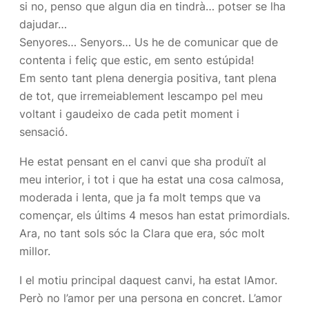
si no, penso que algun dia en tindrà… potser se lha
dajudar…
Senyores… Senyors… Us he de comunicar que de
contenta i feliç que estic, em sento estúpida!
Em sento tant plena denergia positiva, tant plena
de tot, que irremeiablement lescampo pel meu
voltant i gaudeixo de cada petit moment i
sensació.
He estat pensant en el canvi que sha produït al
meu interior, i tot i que ha estat una cosa calmosa,
moderada i lenta, que ja fa molt temps que va
començar, els últims 4 mesos han estat primordials.
Ara, no tant sols sóc la Clara que era, sóc molt
millor.
I el motiu principal daquest canvi, ha estat lAmor.
Però no l’amor per una persona en concret. L’amor