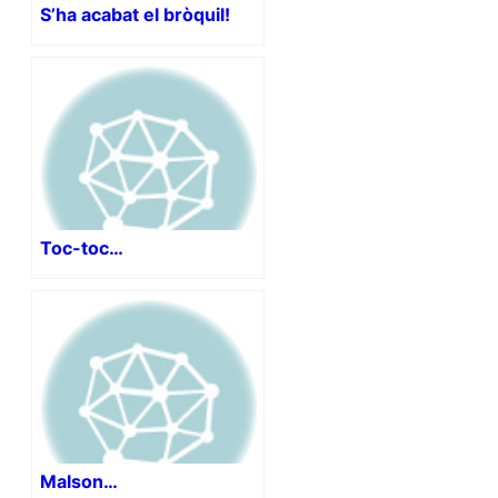
S’ha acabat el bròquil!
Toc-toc…
Malson…