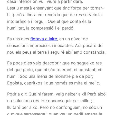
casa interior on vull viure a partir dara.
Lestiu mestà ensenyant que tinc força per tornar-
hi, però a lhora em recorda que de res serveix la
intolerància i lorgull. Que el que conta és la
humilitat, la comprensió i el perdó.
Fa uns dies
flotava a laire
, en un núvol de
sensacions imprecises i inexactes. Ara posaré de
nou els peus al terra i seguiré així amb constància.
Fa pocs dies vaig descobrir que no segueixo res
del que parlo, que ni sóc tolerant, ni constant, ni
humil. Sóc una mena de monstre ple de por;
Egoista, capritxos i que només es mira el melic.
Podria dir: Que hi farem, vaig néixer així! Però això
no soluciona res. He daconseguir ser millor; i
lluitaré per això. Però no confonguem, no sóc un
cuc que sarrossega i quan veu un perill amaga la