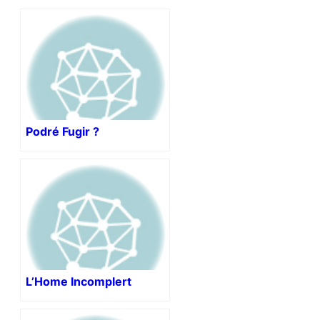
Podré Fugir ?
L’Home Incomplert