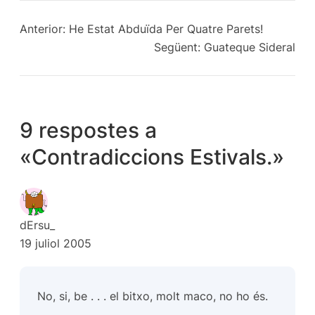
Anterior:
He Estat Abduïda Per Quatre Parets!
Següent:
Guateque Sideral
9 respostes a
«Contradiccions Estivals.»
dErsu_
19 juliol 2005
No, si, be . . . el bitxo, molt maco, no ho és.