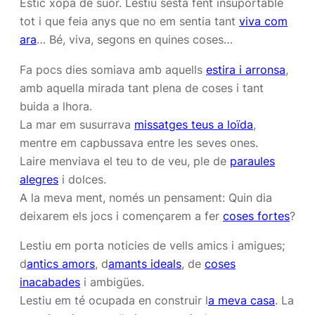
Estic xopa de suor. Lestiu sestà fent insuportable
tot i que feia anys que no em sentia tant
viva com
ara
… Bé, viva, segons en quines coses…
Fa pocs dies somiava amb aquells 
estira i arronsa
,
amb aquella mirada tant plena de coses i tant
buida a lhora.
La mar em susurrava
missatges teus a loïda
,
mentre em capbussava entre les seves ones.
Laire menviava el teu to de veu, ple de
paraules
alegres
i dolces.
A la meva ment, només un pensament: Quin dia
deixarem els jocs i començarem a fer
coses fortes
?
Lestiu em porta noticies de vells amics i amigues;
d
antics amors
, d
amants ideals
, de
coses
inacabades
i ambigües.
Lestiu em té ocupada en construir l
a meva casa
. La