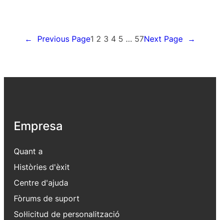
←
Previous Page
1
2
3
4
5
…
57
Next Page
→
Empresa
Quant a
Històries d'èxit
Centre d'ajuda
Fòrums de suport
Sol·licitud de personalització