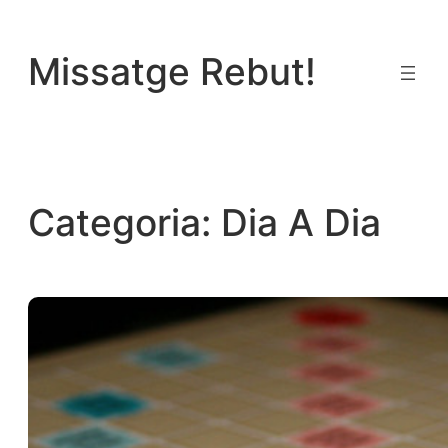
Vés
al
Missatge Rebut!
contingut
Categoria:
Dia A Dia