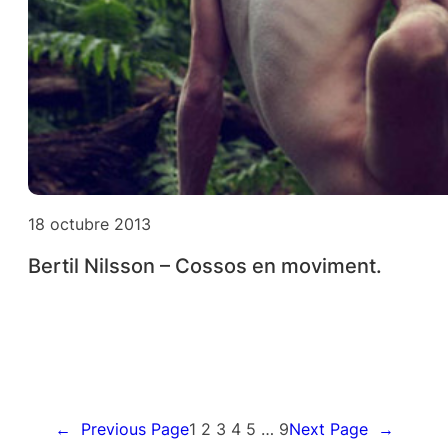
18 octubre 2013
Bertil Nilsson – Cossos en moviment.
←
Previous Page
1
2
3
4
5
…
9
Next Page
→