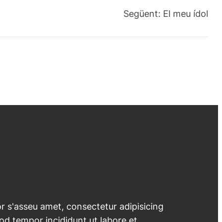
Següent:
El meu ídol
 s'asseu amet, consectetur adipisicing
mod tempor incididunt ut labore et