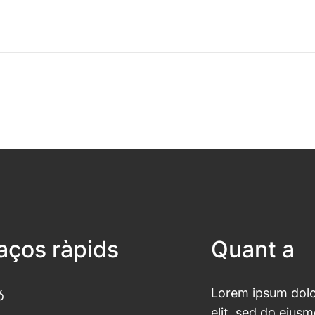
laços ràpids
Quant a
Lorem ipsum dolor
ó
elit, sed do eius