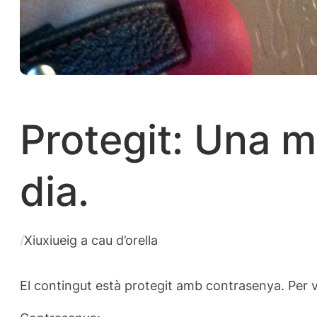
Protegit: Una 
dia.
/
Xiuxiueig a cau d’orella
El contingut està protegit amb contrasenya. Per ve