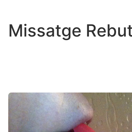
Vés
al
contingut
Missatge Rebut