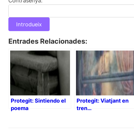
Contrasenya:
Entrades Relacionades:
Protegit: Sintiendo el
Protegit: Viatjant en
poema
tren…