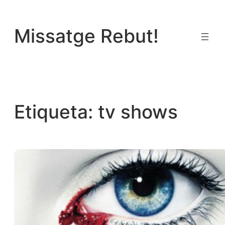
Vés
al
Missatge Rebut!
contingut
Etiqueta:
tv shows