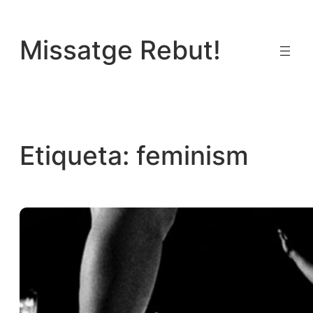
Vés
al
Missatge Rebut!
contingut
Etiqueta:
feminism