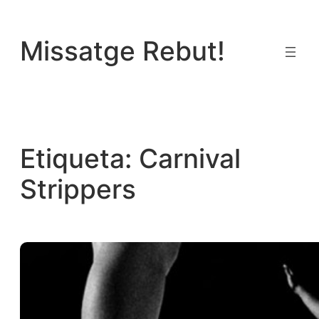
Vés
al
Missatge Rebut!
contingut
Etiqueta:
Carnival
Strippers