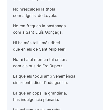
No m’escalden la titola
com a Ignasi de Loyola.
No em freguen la pastanaga
com a Sant Lluís Gonçaga.
Hi ha més tall i més tiberi
que en els de Sant felip Neri.
No hi ha al món un tal encert
com els ous de Fra Rupert.
La que els toqui amb vehemència
cinc-cents dies d’indulgència.
La que en copsi la grandària,
fins indulgència plenària.
I el cul que no els és rebel