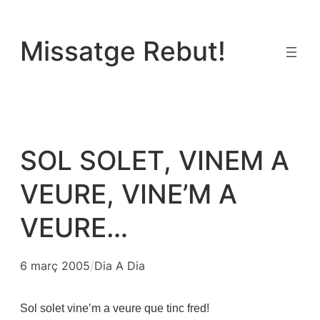
Vés
al
Missatge Rebut!
contingut
SOL SOLET, VINEM A
VEURE, VINE’M A
VEURE…
6 març 2005
/
Dia A Dia
Sol solet vine’m a veure que tinc fred!