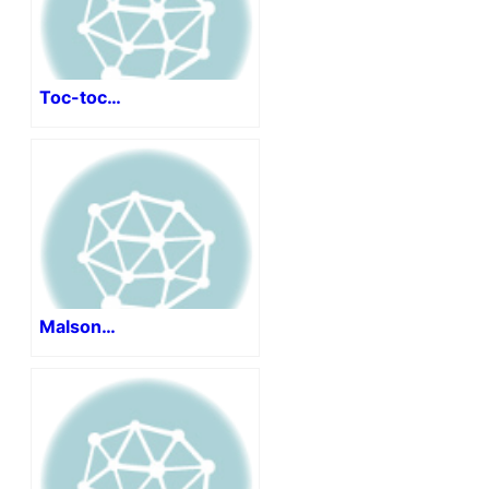
Toc-toc…
Malson…