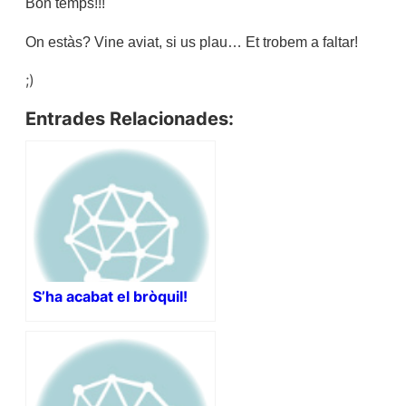
Bon temps!!!
On estàs? Vine aviat, si us plau… Et trobem a faltar!
;)
Entrades Relacionades:
S’ha acabat el bròquil!